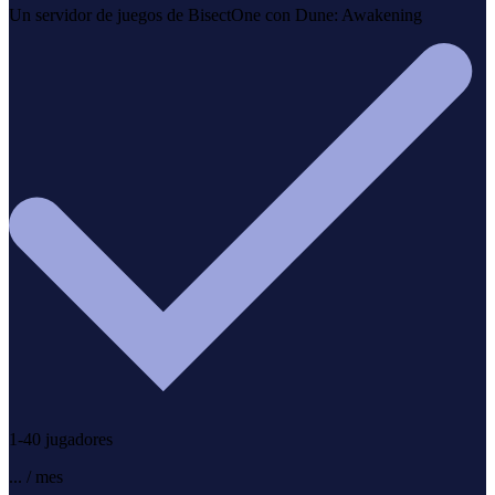
Un servidor de juegos de BisectOne con Dune: Awakening
1-40 jugadores
...
/ mes