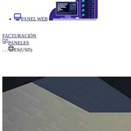
PANEL WEB
FACTURACIÓN
PANELES
. . .
ES
(USD)