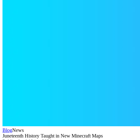
Blog
News
Juneteenth History Taught in New Minecraft Maps