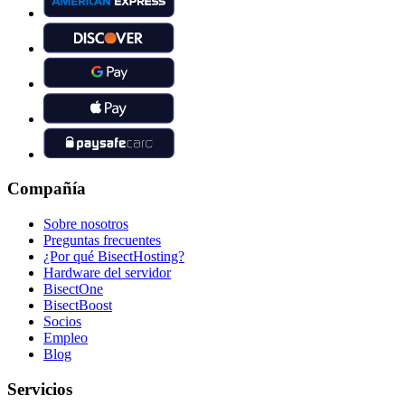
Compañía
Sobre nosotros
Preguntas frecuentes
¿Por qué BisectHosting?
Hardware del servidor
BisectOne
BisectBoost
Socios
Empleo
Blog
Servicios