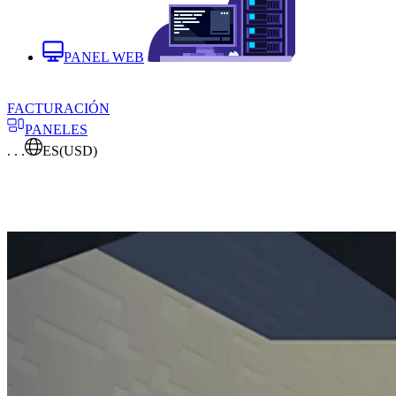
PANEL WEB
FACTURACIÓN
PANELES
. . .
ES
(USD)