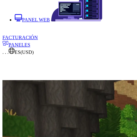
PANEL WEB
FACTURACIÓN
PANELES
. . .
ES
(USD)